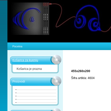
Pocetna
Košarica za kupnju
Košarica je prazna
455x260x200
Šifra artikla: 4604
Proizvodi