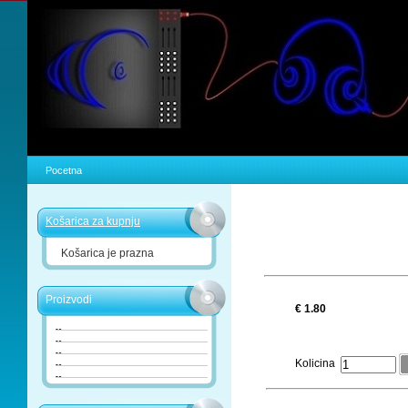
Pocetna
Košarica za kupnju
Košarica je prazna
Proizvodi
€ 1.80
Kolicina