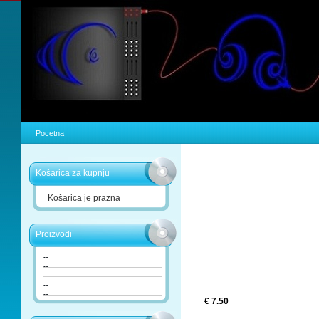
Pocetna
Košarica za kupnju
Košarica je prazna
Proizvodi
€ 7.50