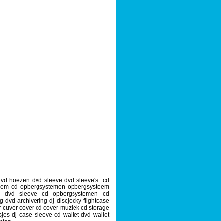
dvd hoezen dvd sleeve dvd sleeve's cd
steem cd opbergsystemen opbergsysteem
e dvd sleeve cd opbergsystemen cd
 dvd archivering dj discjocky flightcase
r cuver cover cd cover muziek cd storage
sjes dj case sleeve cd wallet dvd wallet