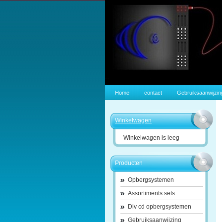
Home
contact
Gebruiksaanwijzin
Winkelwagen
Winkelwagen is leeg
Producten
Opbergsystemen
Assortiments sets
Div cd opbergsystemen
Gebruiksaanwijzing