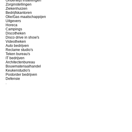
Onderwijs instellingen
Zorginstellingen
Ziekenhuizen
Bedrijfskantoren
Olie/Gas maatschappijen
Uitgevers
Horeca
Campings
Discotheken
Disco drive in show's
Videotheken
Auto bedrijven
Reclame studio's
Teken bureau's
IT bedrijven
Architectenbureau
Bouwmateriaalhandel
Keukenstudio's
Postorder bedrijven
Defensie
.