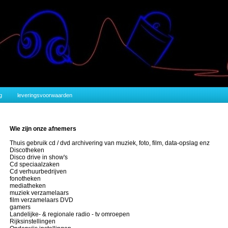
g
leveringsvoorwaarden
Wie zijn onze afnemers
Thuis gebruik cd / dvd archivering van muziek, foto, film, data-opslag enz
Discotheken
Disco drive in show's
Cd speciaalzaken
Cd verhuurbedrijven
fonotheken
mediatheken
muziek verzamelaars
film verzamelaars DVD
gamers
Landelijke- & regionale radio - tv omroepen
Rijksinstellingen