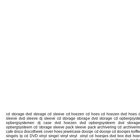
cd storage dvd storage cd sleeve cd hoezen cd hoes cd hoezen dvd hoes 
sleeve dvd sleeve dj sleeve cd storage storage dvd storage cd opbergsy
opbergsystemen dj case dvd hoezen dvd opbergsysteem dvd storag
opbergsysteem cd storage sleeve pack sleeve pack archivering cd archivering
cafe disco discotheek cover hoes jewelcase doosje cd doosje cd doosjes koffe
singels lp cd DVD vinyl singel vinyl vinyl vinyl cd hoesjes dvd box dvd hoe