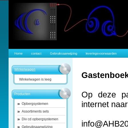
Home
contact
Gebruiksaanwijzing
leveringsvoorwaarden
Winkelwagen
Gastenboe
Winkelwagen is leeg
Op deze pa
Producten
internet naar
Opbergsystemen
Assortiments sets
Div cd opbergsystemen
info@AHB20
Gebruiksaanwijzing