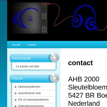
Accueil
contact
Panier d'achat
contact
Le panier est vide
AHB 2000
Produits
Sleutelbloe
Opbergsystemen
5427 BR Bo
Assortiments sets
Div cd opbergsystemen
Nederland
Gebruiksaanwijzing