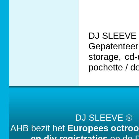
DJ SLEEVE
Gepatentee
storage, cd
pochette / 
DJ SLEEVE 
AHB bezit het
Europees octroo
en div registraties
op de D